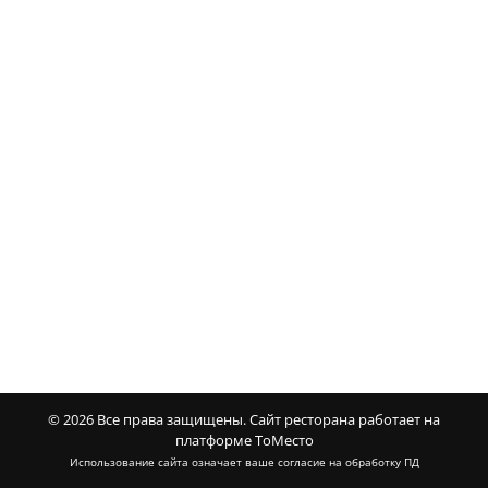
© 2026 Все права защищены.
Сайт ресторана работает на
платформе ТоМесто
Использование сайта означает ваше
согласие на обработку ПД